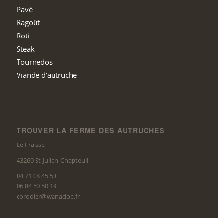
Pavé
Ragoût
Roti
Steak
Tournedos
Viande d'autruche
TROUVER LA FERME DES AUTRUCHES
Le Fraisse
43260 St-Julien-Chapteuil
04 71 08 45 58
06 84 50 50 19
corodier@wanadoo.fr