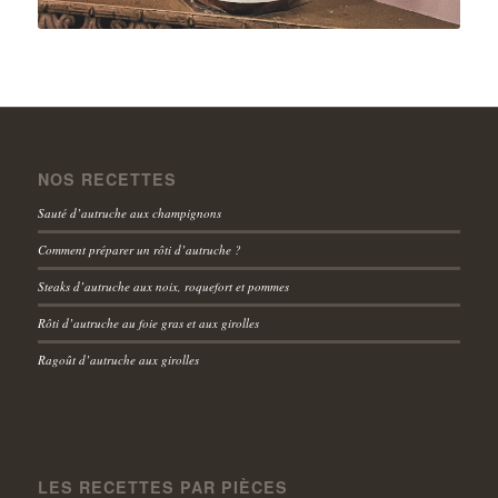
NOS RECETTES
Sauté d’autruche aux champignons
Comment préparer un rôti d’autruche ?
Steaks d’autruche aux noix, roquefort et pommes
Rôti d’autruche au foie gras et aux girolles
Ragoût d’autruche aux girolles
LES RECETTES PAR PIÈCES