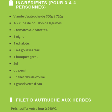
INGRÉDIENTS (POUR 3 À 4
PERSONNES)
Viande
d’autruche
de
700g
à
720g
1/2
cube
de
bouillon
de
légumes
.
2
tomates &
2
carottes
.
1
oignon
.
1
échalote
.
3
à
4
gousses
d’ail
.
1
bouquet
garni
.
Sel
du
persil
un
filet
d’huile
d’olive
1 grand verre d’eau
FILET D’AUTRUCHE AUX HERBES
–
Préchauffer
votre
four
à
240
°
C
.