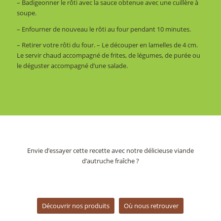
–
Badigeonner
le
rôti
avec
la
sauce
obtenue
avec
une
cuillère à
soupe
.
–
Enfourner
de
nouveau
le
rôti
au
four
pendant
10
minutes
.
–
Retirer
votre
rôti
du
four
.
–
Le
découper
en
lamelles
de
4 cm
.
Le
servir
chaud
accompagné
de
frites
,
de
légumes
,
de
purée
ou
le
déguster
accompagné
d’une
salade
.
Envie d’essayer cette recette avec notre délicieuse viande
d’autruche fraîche ?
Découvrir nos produits
Où nous retrouver