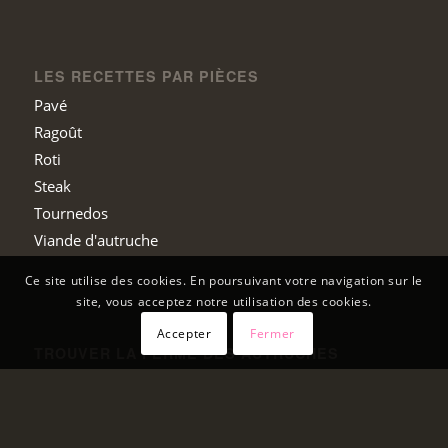
LES RECETTES PAR PIÈCES
Pavé
Ragoût
Roti
Steak
Tournedos
Viande d'autruche
Ce site utilise des cookies. En poursuivant votre navigation sur le
site, vous acceptez notre utilisation des cookies.
Accepter
Fermer
TROUVER LA FERME DES AUTRUCHES
Le Fraisse
43260 St-Julien-Chapteuil
04 71 08 45 58