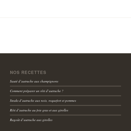
NOS RECETTES
Sauté d’autruche aux champignons
Comment préparer un rôti d’autruche ?
Steaks d’autruche aux noix, roquefort et pommes
Rôti d’autruche au foie gras et aux girolles
Ragoût d’autruche aux girolles