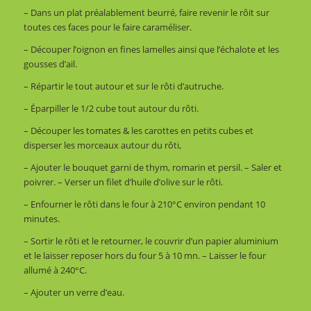
–
Dans
un
plat
préalablement
beurré
,
faire
revenir
le
rôit
sur
toutes
ces
faces
pour
le
faire
caraméliser
.
–
Découper
l’oignon
en
fines
lamelles
ainsi
que
l’échalote
et
les
gousses
d’ail
.
–
Répartir
le
tout
autour
et
sur
le
rôti
d’autruche
.
–
Éparpiller le
1/2
cube
tout
autour
du
rôti
.
–
Découper
les
tomates
&
les
carottes
en
petits
cubes
et
disperser
les
morceaux
autour
du
rôti
,
–
Ajouter le
bouquet
garni
de
thym
,
romarin
et
persil
.
–
Saler
et
poivrer
.
–
Verser
un
filet
d’huile
d’olive
sur
le
rôti
.
–
Enfourner
le
rôti
dans
le
four
à
210
°
C
environ
pendant
10
minutes
.
–
Sortir
le
rôti
et
le
retourner
,
le
couvrir
d’un
papier
aluminium
et
le
laisser
reposer
hors du
four
5
à
10
mn
.
–
Laisser
le
four
allumé
à
240
°
C
.
–
Ajouter
un
verre
d’eau
.