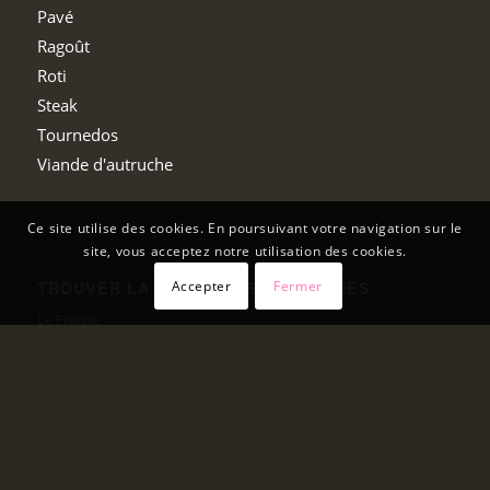
Pavé
Ragoût
Roti
Steak
Tournedos
Viande d'autruche
Ce site utilise des cookies. En poursuivant votre navigation sur le
site, vous acceptez notre utilisation des cookies.
Accepter
Fermer
TROUVER LA FERME DES AUTRUCHES
Le Fraisse
43260 St-Julien-Chapteuil
04 71 08 45 58
06 84 50 50 19
corodier@wanadoo.fr