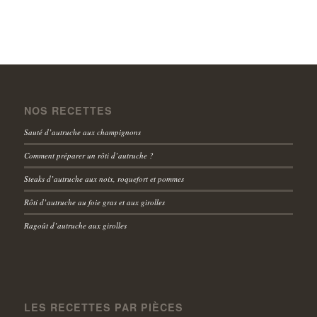
NOS RECETTES
Sauté d’autruche aux champignons
Comment préparer un rôti d’autruche ?
Steaks d’autruche aux noix, roquefort et pommes
Rôti d’autruche au foie gras et aux girolles
Ragoût d’autruche aux girolles
LES RECETTES PAR PIÈCES